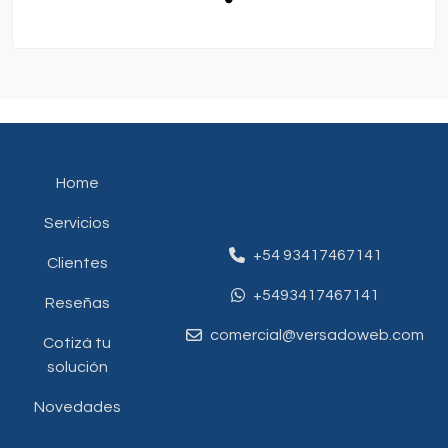
Home
Servicios
+54 93417467141
Clientes
+5493417467141
Reseñas
comercial@versadoweb.com
Cotizá tu
solución
Novedades