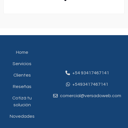
Home
Servicios
+54 93417467141
Clientes
+5493417467141
Reseñas
comercial@versadoweb.com
Cotizá tu
solución
Novedades