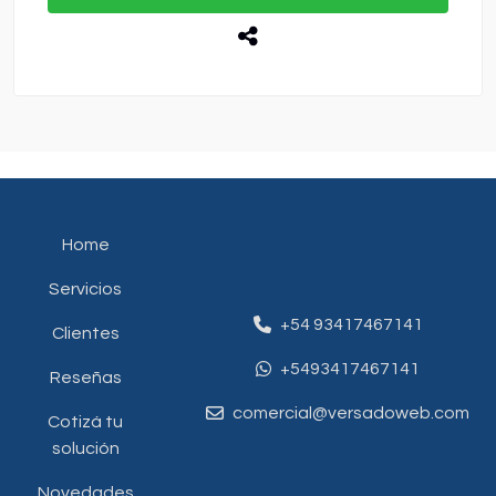
Home
Servicios
+54 93417467141
Clientes
+5493417467141
Reseñas
comercial@versadoweb.com
Cotizá tu
solución
Novedades