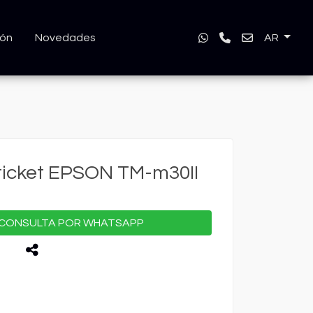
ión
Novedades
AR
ticket EPSON TM-m30II
CONSULTA POR WHATSAPP