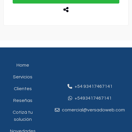
Home
Servicios
+54 93417467141
Clientes
+5493417467141
Reseñas
comercial@versadoweb.com
Cotizá tu
solución
Novedades