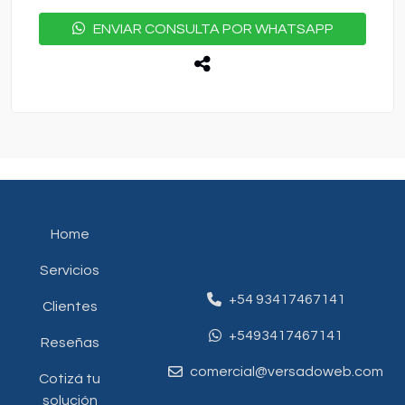
ENVIAR CONSULTA POR WHATSAPP
Home
Servicios
+54 93417467141
Clientes
+5493417467141
Reseñas
comercial@versadoweb.com
Cotizá tu
solución