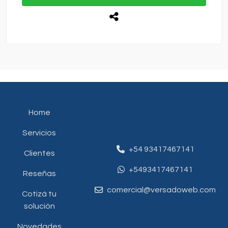
Home
Servicios
+54 93417467141
Clientes
+5493417467141
Reseñas
comercial@versadoweb.com
Cotizá tu
solución
Novedades