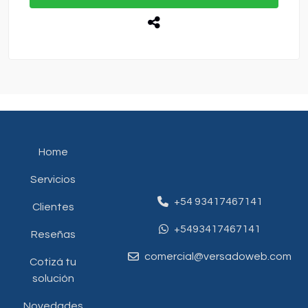
Home
Servicios
+54 93417467141
Clientes
+5493417467141
Reseñas
comercial@versadoweb.com
Cotizá tu
solución
Novedades