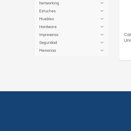
Networking
Estuches
Muebles
Hardware
Ca
Impresoras
Uni
Seguridad
Memorias
Insumos
Perifericos
Computadoras
Audio
Almacenamiento
Papeleria