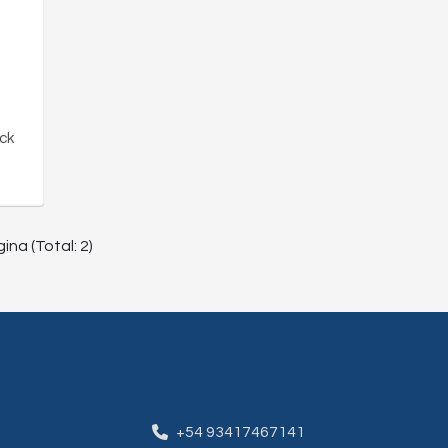
ck
ina (Total: 2)
+54 93417467141