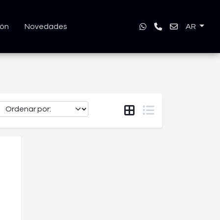
ión
Novedades
AR