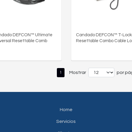
ndado DEFCON™ Ultimate
Candado DEFCON™ T-Lock
versal Resettable Comb
Resettable Combo Cable Lo
Mostrar
por pág
1
Home
Servicios