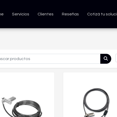
me
Servicios
Clientes
Reseñas
Cotizá tu soluc