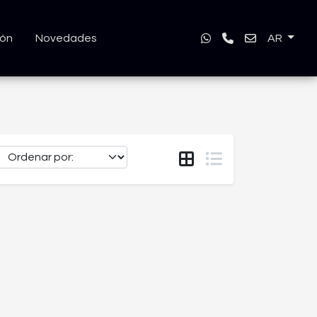
ión
Novedades
AR