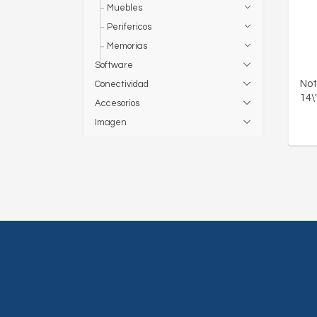
Muebles
Perifericos
Memorias
Software
Not
Conectividad
14\
Accesorios
Imagen
Networking
Estuches
Muebles
Hardware
Impresoras
Seguridad
Memorias
Insumos
Perifericos
Computadoras