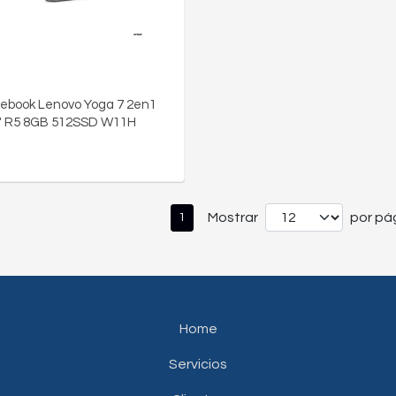
ebook Lenovo Yoga 7 2en1
" R5 8GB 512SSD W11H
Mostrar
por pág
1
Home
Servicios