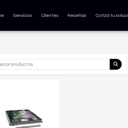
me
Servicios
Clientes
Reseñas
Cotizá tu soluc