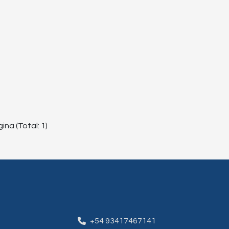
ina (Total: 1)
+54 93417467141