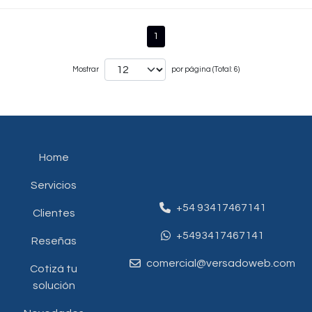
1
Mostrar
por página (Total: 6)
Home
Servicios
+54 93417467141
Clientes
+5493417467141
Reseñas
comercial@versadoweb.com
Cotizá tu
solución