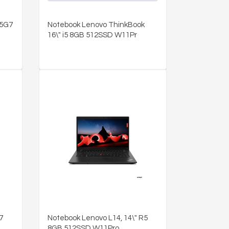
35G7
Notebook Lenovo ThinkBook
16\" i5 8GB 512SSD W11Pr
7
Notebook Lenovo L14, 14\" R5
8GB 512SSD W11Pro