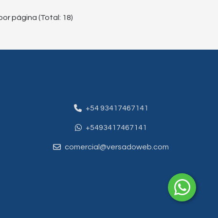
por página (Total: 18)
+54 93417467141
+5493417467141
comercial@versadoweb.com