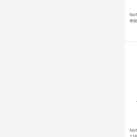
Not
8G
Not
116