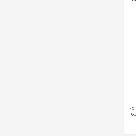
Not
16G