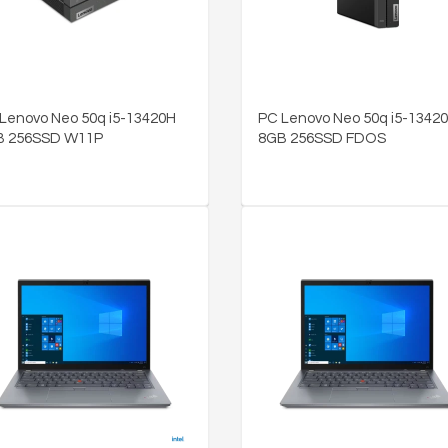
Lenovo Neo 50q i5-13420H
PC Lenovo Neo 50q i5-1342
B 256SSD W11P
8GB 256SSD FDOS