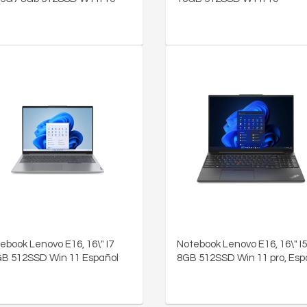
ebook Lenovo E16, 16\" I7
Notebook Lenovo E16, 16\" I
B 512SSD Win 11 Español
8GB 512SSD Win 11 pro, Esp