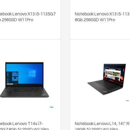
ebook Lenovo X13 i5-1135G7
Notebook Lenovo X13 i5-11
b 256SSD W11Pro
8Gb 256SSD W11Pro
ebook Lenovo T14s i7-
Notebook Lenovo L14, 14\" R
5G7 8Gb 512SSD W11Pro
16GB 512SSD W11Pro