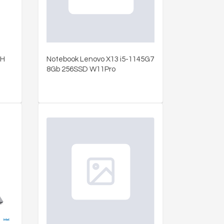
0H
Notebook Lenovo X13 i5-1145G7
8Gb 256SSD W11Pro