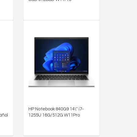
5
HP Notebook 840G9 14\" i7-
añol
1255U 16G/512G W11Pro