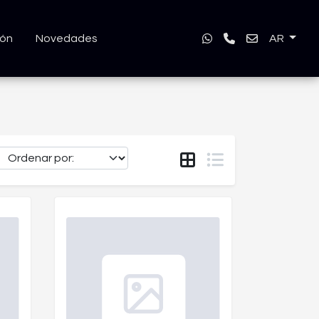
ión
Novedades
AR