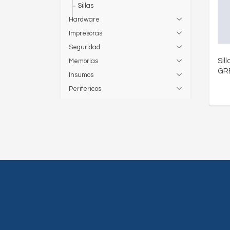
Sillas
Hardware
Impresoras
Seguridad
Sil
Memorias
GR
Insumos
Perifericos
Computadoras
Audio
Almacenamiento
Papeleria