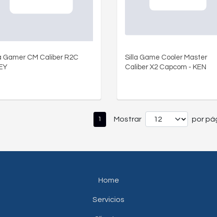
la Gamer CM Caliber R2C
Silla Game Cooler Master
EY
Caliber X2 Capcom - KEN
Mostrar
por pág
1
Home
Servicios