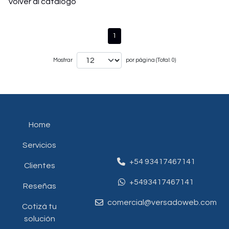
Volver al catálogo
1
Mostrar
por página (Total: 0)
Home
Servicios
+54 93417467141
Clientes
+5493417467141
Reseñas
comercial@versadoweb.com
Cotizá tu
solución