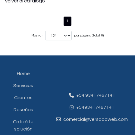
Volver al catálogo
1
Mostrar
por página (Total: 0)
Home
Servicios
+54 93417467141
Clientes
+5493417467141
Reseñas
comercial@versadoweb.com
Cotizá tu
solución